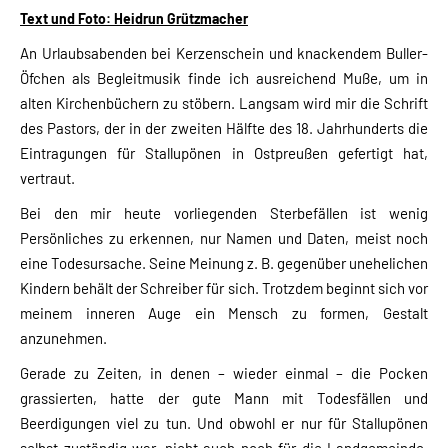
Text und Foto: Heidrun Grützmacher
An Urlaubsabenden bei Kerzenschein und knackendem Buller-
Öfchen als Begleitmusik finde ich ausreichend Muße, um in
alten Kirchenbüchern zu stöbern. Langsam wird mir die Schrift
des Pastors, der in der zweiten Hälfte des 18. Jahrhunderts die
Eintragungen für Stallupönen in Ostpreußen gefertigt hat,
vertraut.
Bei den mir heute vorliegenden Sterbefällen ist wenig
Persönliches zu erkennen, nur Namen und Daten, meist noch
eine Todesursache. Seine Meinung z. B. gegenüber unehelichen
Kindern behält der Schreiber für sich. Trotzdem beginnt sich vor
meinem inneren Auge ein Mensch zu formen, Gestalt
anzunehmen.
Gerade zu Zeiten, in denen – wieder einmal – die Pocken
grassierten, hatte der gute Mann mit Todesfällen und
Beerdigungen viel zu tun. Und obwohl er nur für Stallupönen
selbst zuständig war, nicht auch noch für die Landgemeinde,