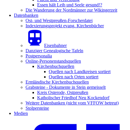
Essen hält Leib und Seele gesund!?
Die Wanderung der Nordmänner zur Wikingerzeit
Datenbanken
Ost- und Westpreußen-Forscherdatei
Indexierungsprojekt evang. Kirchenbücher
Eisenbahner
Danziger Genealogische Tafeln
Postpersonalia
Online-Personenstandsquellen
Kirchenbuchquellen
Quellen nach Landkreisen sortiert
Quellen nach Orten sortiert
Ermländische Kirchenbuchquellen
Grabsteine - Dokumente in Stein gemeisselt
Kreis Osterode, Ostpreußen
Katholischer Friedhof Neu Kockendorf
Weitere Datenbanken (nicht vom VFFOW betreut)
Stolpersteine
Medien