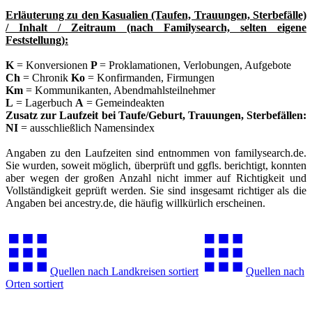
Erläuterung zu den Kasualien (Taufen, Trauungen, Sterbefälle)
/ Inhalt / Zeitraum (nach Familysearch, selten eigene
Feststellung):
K
= Konversionen
P
= Proklamationen, Verlobungen, Aufgebote
Ch
= Chronik
Ko
= Konfirmanden, Firmungen
Km
= Kommunikanten, Abendmahlsteilnehmer
L
= Lagerbuch
A
= Gemeindeakten
Zusatz zur Laufzeit bei Taufe/Geburt, Trauungen, Sterbefällen:
NI
= ausschließlich Namensindex
Angaben zu den Laufzeiten sind entnommen von familysearch.de.
Sie wurden, soweit möglich, überprüft und ggfls. berichtigt, konnten
aber wegen der großen Anzahl nicht immer auf Richtigkeit und
Vollständigkeit geprüft werden. Sie sind insgesamt richtiger als die
Angaben bei ancestry.de, die häufig willkürlich erscheinen.
Quellen nach Landkreisen sortiert
Quellen nach
Orten sortiert