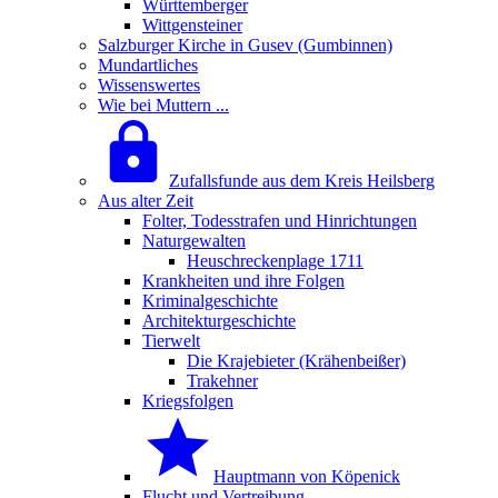
Württemberger
Wittgensteiner
Salzburger Kirche in Gusev (Gumbinnen)
Mundartliches
Wissenswertes
Wie bei Muttern ...
Zufallsfunde aus dem Kreis Heilsberg
Aus alter Zeit
Folter, Todesstrafen und Hinrichtungen
Naturgewalten
Heuschreckenplage 1711
Krankheiten und ihre Folgen
Kriminalgeschichte
Architekturgeschichte
Tierwelt
Die Krajebieter (Krähenbeißer)
Trakehner
Kriegsfolgen
Hauptmann von Köpenick
Flucht und Vertreibung