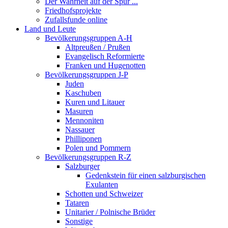
Der Wahrheit auf der Spur ...
Friedhofsprojekte
Zufallsfunde online
Land und Leute
Bevölkerungsgruppen A-H
Altpreußen / Prußen
Evangelisch Reformierte
Franken und Hugenotten
Bevölkerungsgruppen J-P
Juden
Kaschuben
Kuren und Litauer
Masuren
Mennoniten
Nassauer
Philliponen
Polen und Pommern
Bevölkerungsgruppen R-Z
Salzburger
Gedenkstein für einen salzburgischen
Exulanten
Schotten und Schweizer
Tataren
Unitarier / Polnische Brüder
Sonstige