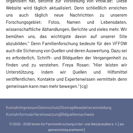
organisiert hat, betonte zur Vorstellung von vffow.de: "Diese
Website wird täglich aktualisiert. Denn schließlich erreichen
uns auch täglich neue Nachrichten zu unserem
Forschungsgebiet: Fotos, Namen und Lebensdaten,
wissenschaftliche Abhandlungen, Berichte und vieles mehr. Wir
bemühen uns, das wichtigste davon auf unserer Site
abzubilden." Denn Familienforschung bedeute für den VFFOW
auch die Sicherung von Quellen und deren Auswertung. Dazu sei
es erforderlich, Schrift- und Bildquellen der Vergangenheit zu
finden und zu verstehen. Freya Rosan: "Hier leisten wir
Unterstützung, indem wir Quellen und Hilfsmittel
veröffentlichen, Kontakte und Expertenwissen vermitteln denn
gemeinsam kann man mehr bewegen." (cg)
Kontakt
Impressum
Datenschutz
Sitemap
Newsletteranmeldung
Kontaktformular
Vereinssatzung
Bildquellennachweis
© 2020 - 2026 Verein für Familienforschung in Ost- und Westpreußen e. V. [als
gemeinnützig anerkannt]